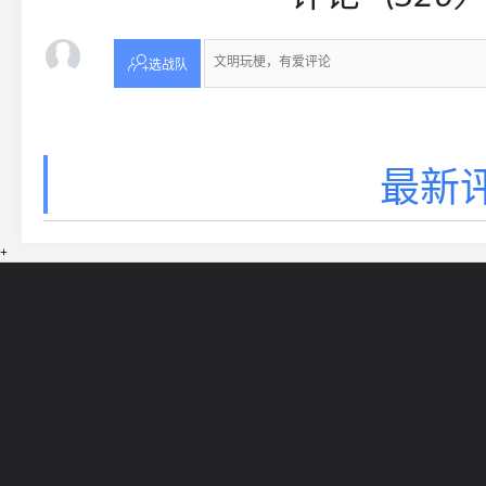

选战队
最新评
+
网站导航
5EPL
在线帮助
5E锦标赛
5E社区