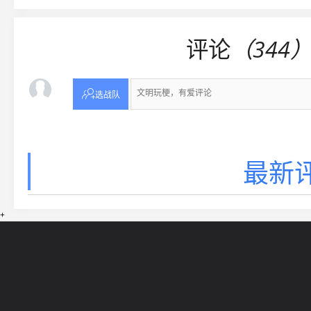
评论
（344

选战队
最新评
+
网站导航
5EPL
在线帮助
5E锦标赛
5E社区