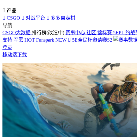

产品

CSGO

对战平台

多多自走棋
导航
CSGO大数据
排行榜(改造中)
赛事中心
社区
锦标赛
5EPL
约战
支持
军需
HOT
Funspark
NEW

5E全民杯邀请赛S2
登录
移动端下载