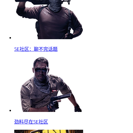
5E社区：聊不完话题
劲料尽在5E社区