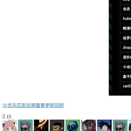
5E优先匹配近期重要更新回顾

15