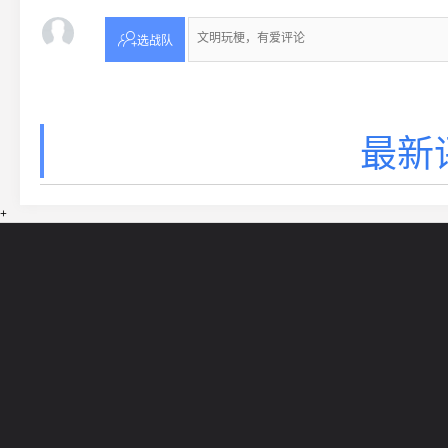

选战队
最新
+
网站导航
5EPL
在线帮助
5E锦标赛
5E社区