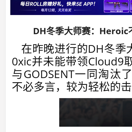
DH冬季大师赛：Heroic
在昨晚进行的DH冬季
0xic并未能带领Clou
与GODSENT一同淘汰了He
不必多言，较为轻松的击败