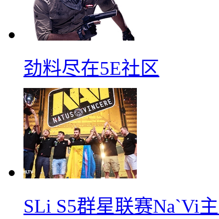
劲料尽在5E社区
SLi S5群星联赛Na`V