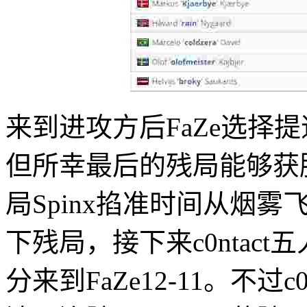
来到进攻方后FaZe选择
但所幸最后的残局能够获胜
局Spinx掐准时间从烟雾
下残局，接下来c0ntac
分来到FaZe12-11。不过c