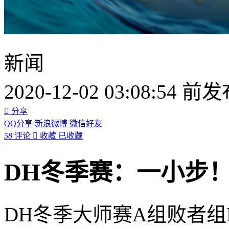
新闻
2020-12-02 03:08:54 前

分享
QQ分享
新浪微博
微信好友
58
评论

收藏
已收藏
DH冬季赛：一小步！FaZe
DH冬季大师赛A组败者组FaZe