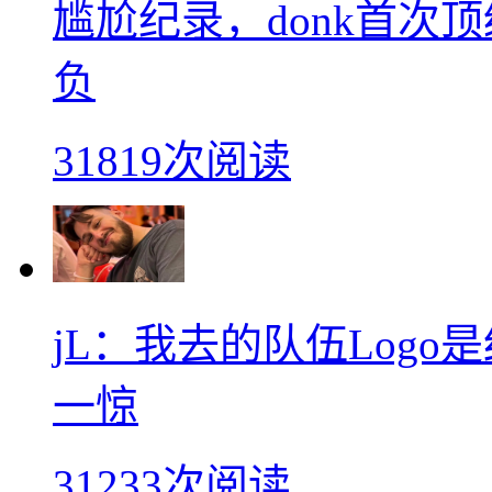
尴尬纪录，donk首次
负
31819次阅读
jL：我去的队伍Log
一惊
31233次阅读