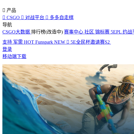

产品

CSGO

对战平台

多多自走棋
导航
CSGO大数据
排行榜(改造中)
赛事中心
社区
锦标赛
5EPL
约战
支持
军需
HOT
Funspark
NEW

5E全民杯邀请赛S2
登录
移动端下载