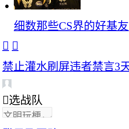
细数那些CS界的好基友


禁止灌水刷屏违者禁言3天

选战队