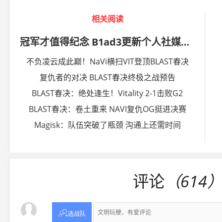
相关阅读
冠军才值得纪念 B1ad3更新个人社媒第八张照片
不负凌云成此巅！NaVi横扫VIT登顶BLAST春决
复仇者的对决 BLAST春决终极之战预告
BLAST春决：绝处逢生！Vitality 2-1击败G2
BLAST春决：卷土重来 NAVI复仇OG挺进决赛
Magisk：队伍突破了瓶颈 沟通上还需时间
评论
（614

选战队