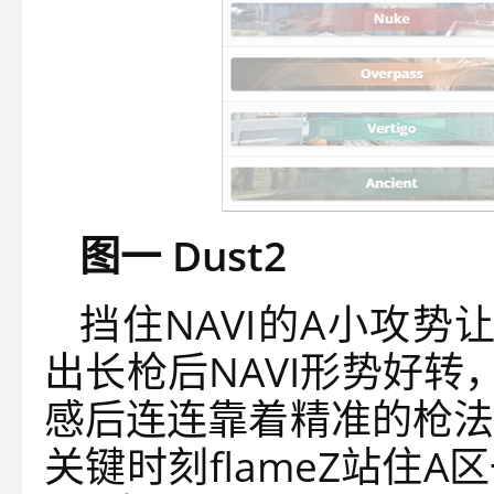
图一 Dust2
挡住NAVI的A小攻
出长枪后NAVI形势好
感后连连靠着精准的枪法
关键时刻flameZ站住