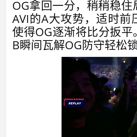
OG拿回一分，稍稍稳住
AVI的A大攻势，适时
使得OG逐渐将比分扳平
B瞬间瓦解OG防守轻松锁