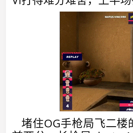
堵住OG手枪局飞二楼