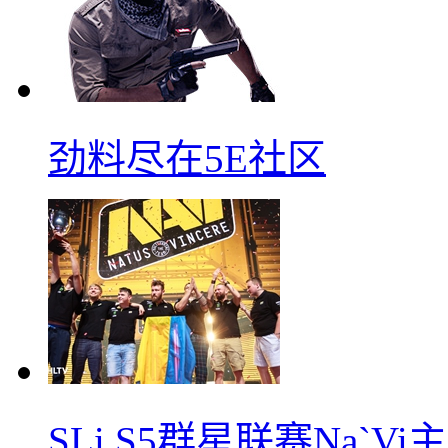
劲料尽在5E社区
SLi S5群星联赛Na`V