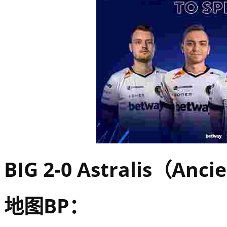
BIG 2-0 Astralis（Anci
地图BP：