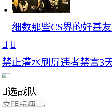
细数那些CS界的好基友


禁止灌水刷屏违者禁言3天

选战队