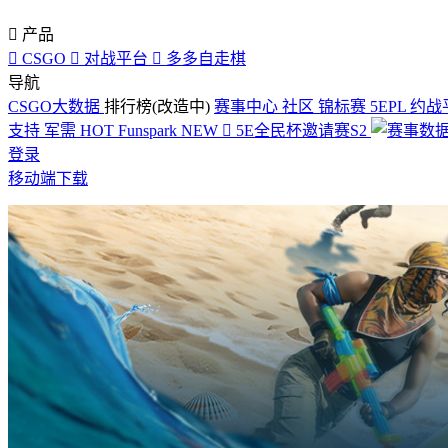

产品

CSGO

对战平台

多多自走棋
导航
CSGO大数据
排行榜(改造中)
赛事中心
社区
锦标赛
5EPL
约战
支持
军需
HOT
Funspark
NEW

5E全民杯邀请赛S2
登录
移动端下载