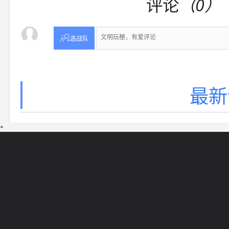
评论
（0）

选战队
最新
+
网站导航
5EPL
在线帮助
5E锦标赛
5E社区