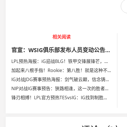
相关阅读
官宣：WSIG俱乐部发布人员变动公告：jowa即日起正式加入
LPL预热海报：iG迎战BLG！铁甲交锋展锋芒，烈焰飞腾破苍穹
加起来八根手指！Rookie：第八胜！就是这种不加班的感觉！
IG对战JDG赛事预热海报：剑气破云巅，信念铸铁壁
NIP对战IG赛事预告：狭路相逢，这一次的胜者将会是谁？
锋刃相搏！LPL官方预热TESvsIG：IG找到制胜之法 还是TES四连胜？