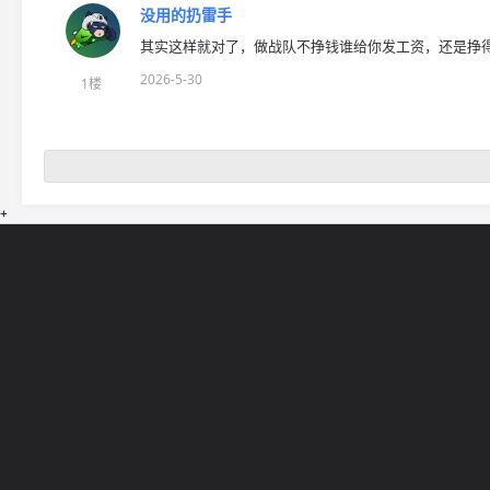
没用的扔雷手
其实这样就对了，做战队不挣钱谁给你发工资，还是挣
2026-5-30
1楼
+
网站导航
5EPL
在线帮助
5E锦标赛
5E社区