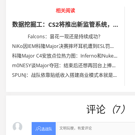
相关阅读
数据挖掘工：CS2将推出新监管系统，该服务仅限邀请制访问
Falcons：昙花一现还是持续成功？
NiKo因IEM科隆Major决赛摔坏耳机遭到ESL罚款一千美元
科隆Major C4安放点位热力图：Inferno和Nuke最为多变
m0NESY谈Major夺冠：结束后还想再回台上捧杯，感觉上瘾了
SPUNJ：战队依靠贴纸收入搭建商业模式本就是错误
评论
（7）

选战队