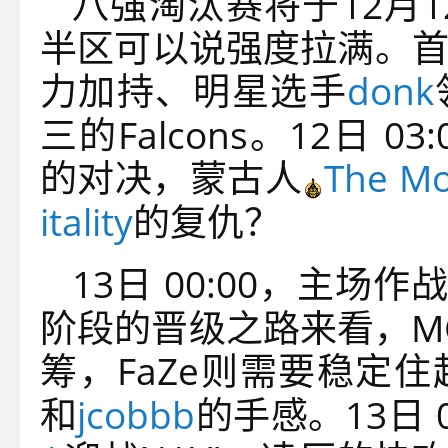
八强淘汰赛将于12月
半区可以说强度拉满。
首
力加持、明星选手
donk
三的Falcons。
12日 03
的对决，蒙古人
The Mo
itality
的复仇？
13日 00:00，主场作
阶段的晋级之路来看，M
筹，FaZe则需要稳定
和
jcobbb
的手感。13日 