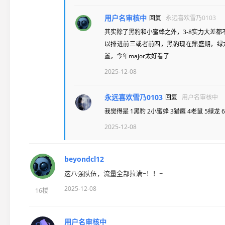
用户名审核中
回复
永远喜欢雪乃0103
其实除了黑豹和小蜜蜂之外，3-8实力大差都不
以排进前三或者前四，黑豹现在鼎盛期，绿龙
置，今年major太好看了
2025-12-08
永远喜欢雪乃0103
回复
用户名审核中
我觉得是 1黑豹 2小蜜蜂 3猎鹰 4老鼠 5绿龙 6na
2025-12-08
beyondcl12
这八强队伍，流量全部拉满~！！~
2025-12-08
16楼
用户名审核中