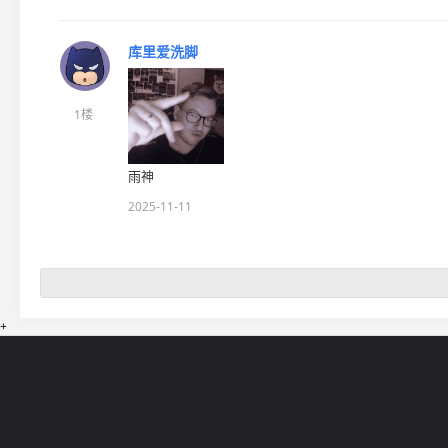
库里爱洗脚
1楼
雨神
2025-11-11
+
网站导航
5EPL
在线帮助
5E锦标赛
5E社区