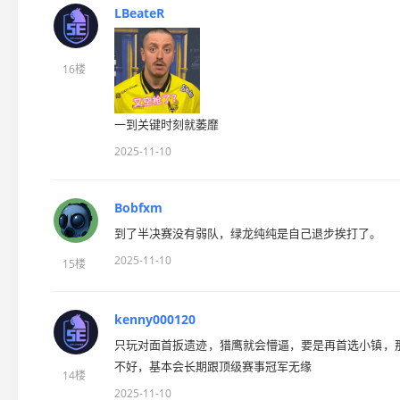
LBeateR
16楼
一到关键时刻就萎靡
2025-11-10
Bobfxm
到了半决赛没有弱队，绿龙纯纯是自己退步挨打了。
2025-11-10
15楼
kenny000120
只玩对面首扳遗迹，猎鹰就会懵逼，要是再首选小镇，
不好，基本会长期跟顶级赛事冠军无缘
14楼
2025-11-10