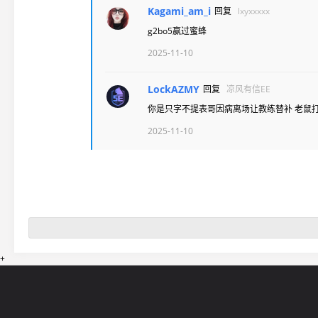
Kagami_am_i
回复
lxyxxxxx
g2bo5赢过蜜蜂
2025-11-10
LockAZMY
回复
凉风有信EE
你是只字不提表哥因病离场让教练替补 老鼠打
2025-11-10
+
网站导航