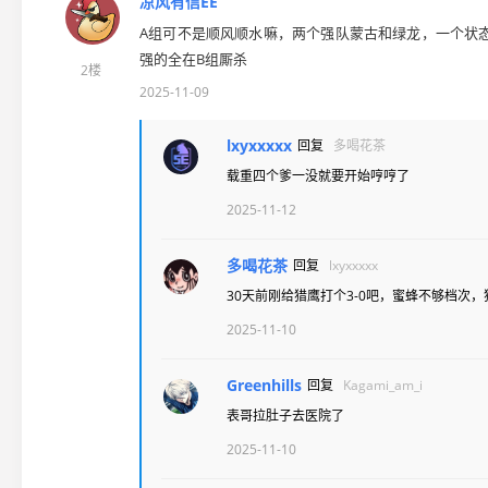
凉风有信EE
A组可不是顺风顺水嘛，两个强队蒙古和绿龙，一个状
强的全在B组厮杀
2楼
2025-11-09
lxyxxxxx
回复
多喝花茶
载重四个爹一没就要开始哼哼了
2025-11-12
多喝花茶
回复
lxyxxxxx
30天前刚给猎鹰打个3-0吧，蜜蜂不够档次
2025-11-10
Greenhills
回复
Kagami_am_i
表哥拉肚子去医院了
2025-11-10