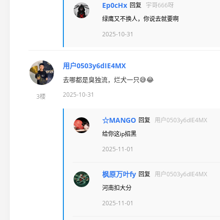
Ep0cHx
回复
宇哥666呀
绿鹰又不换人，你说去就要啊
2025-10-31
用户0503y6dIE4MX
去哪都是臭独流，烂犬一只😅😂
2025-10-31
3楼
☆MANGO
回复
用户0503y6dIE4MX
给你这ip招黑
2025-11-01
枫原万叶fy
回复
用户0503y6dIE4MX
河南扣大分
2025-11-01