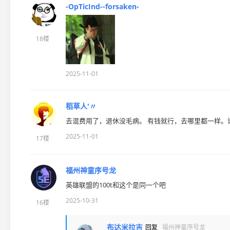
-OpTicInd--forsaken-
18楼
2025-11-01
稻草人′〃
去混费用了，退休没毛病。 有钱就行，去哪里都一样。
2025-11-01
17楼
福州神童序号龙
英雄联盟的100t和这个是同一个吧
2025-10-31
16楼
布达米拉吉
回复
福州神童序号龙