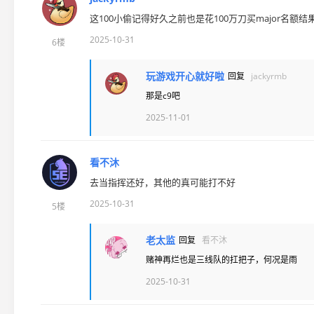
这100小偷记得好久之前也是花100万刀买major名
2025-10-31
6楼
玩游戏开心就好啦
回复
jackyrmb
那是c9吧
2025-11-01
看不沐
去当指挥还好，其他的真可能打不好
2025-10-31
5楼
老太监
回复
看不沐
赌神再烂也是三线队的扛把子，何况是雨
2025-10-31