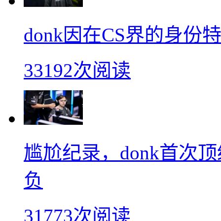
donk因在CS界的身
33192次阅读
尴尬纪录，donk首次
负
31773次阅读