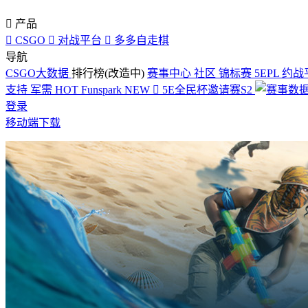

产品

CSGO

对战平台

多多自走棋
导航
CSGO大数据
排行榜(改造中)
赛事中心
社区
锦标赛
5EPL
约战
支持
军需
HOT
Funspark
NEW

5E全民杯邀请赛S2
登录
移动端下载