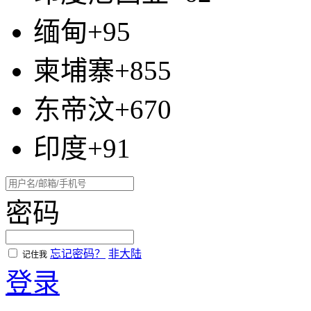
缅甸+95
柬埔寨+855
东帝汶+670
印度+91
密码
忘记密码？
非大陆
记住我
登录