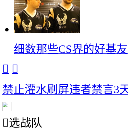
细数那些CS界的好基友


禁止灌水刷屏违者禁言3天

选战队