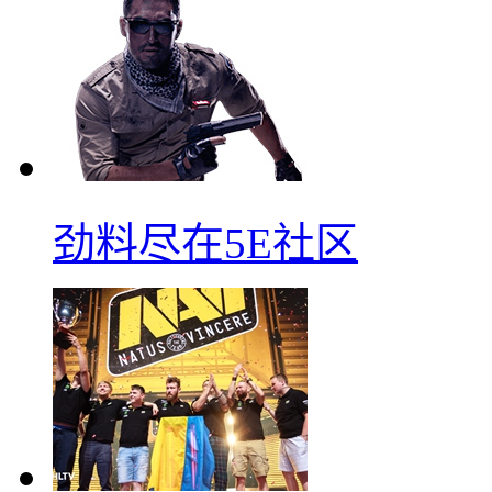
劲料尽在5E社区