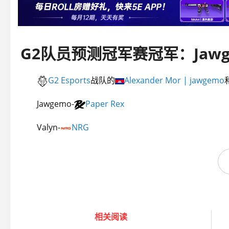
G2 Esports
战队的
Alexander Mor | jawgemo
Jawgemo-
Paper Rex
Valyn-
NRG
相关阅读