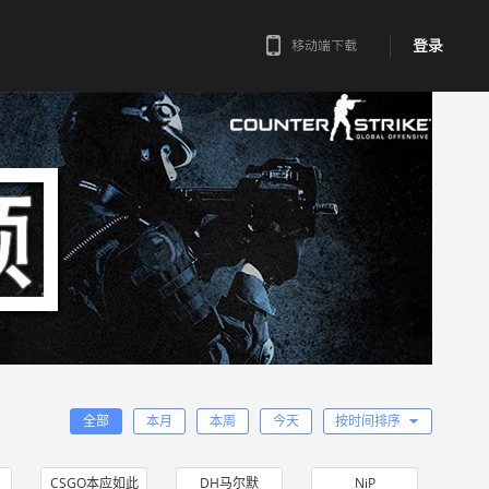
登录
移动端下载
全部
本月
本周
今天
按时间排序
CSGO本应如此
DH马尔默
NiP