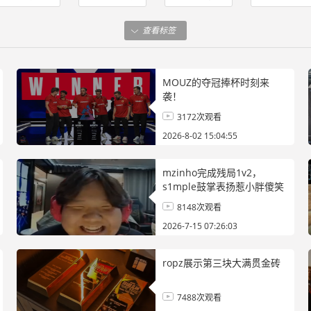
路
Major
查看标签
MOUZ的夺冠捧杯时刻来
袭！
3172次观看
2026-8-02 15:04:55
mzinho完成残局1v2，
s1mple鼓掌表扬惹小胖傻笑
8148次观看
2026-7-15 07:26:03
ropz展示第三块大满贯金砖
7488次观看