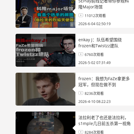
5EPlay前线记者带你参观科
隆Major场馆
11012次观看
2026-6-04 02:50:19
enkay J：队伍希望围绕
frozen和Twistzz建队
6760次观看
2026-5-02 07:31:49
frozen：我想为FaZe拿更多
冠军，但现在做不到
8236次观看
2026-4-10 08:22:23
法拉利老了也还是法拉利，
s1mple几日前五杀第一视角
欣赏
8284次观看