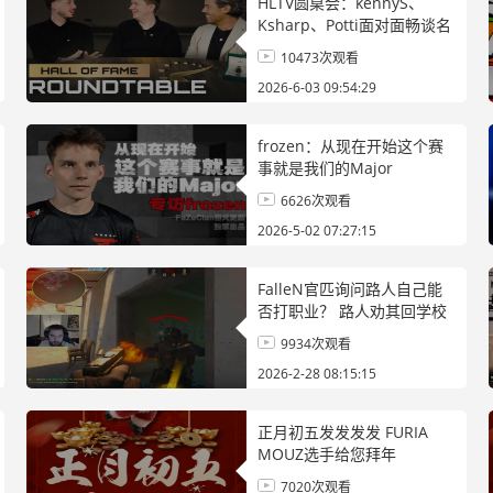
HLTV圆桌会：kennyS、
Ksharp、Potti面对面畅谈名
人堂入选标准
10473次观看
2026-6-03 09:54:29
frozen：从现在开始这个赛
事就是我们的Major
6626次观看
2026-5-02 07:27:15
FalleN官匹询问路人自己能
否打职业？ 路人劝其回学校
上学
9934次观看
2026-2-28 08:15:15
正月初五发发发发 FURIA
MOUZ选手给您拜年
7020次观看