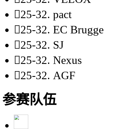

25-32.
pact

25-32.
EC Brugge

25-32.
SJ

25-32.
Nexus

25-32.
AGF
参赛队伍