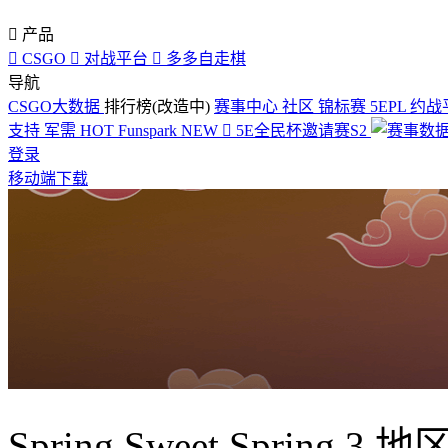

产品

CSGO

对战平台

多多自走棋
导航
CSGO大数据
排行榜(改造中)
赛事中心
社区
锦标赛
5EPL
约战
支持
军需
HOT
Funspark
NEW

5E全民杯邀请赛S2
登录
移动端下载
Spring Sweet Spring 3 