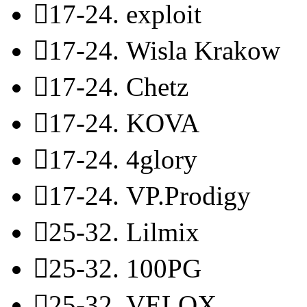

17-24.
exploit

17-24.
Wisla Krakow

17-24.
Chetz

17-24.
KOVA

17-24.
4glory

17-24.
VP.Prodigy

25-32.
Lilmix

25-32.
100PG

25-32.
VELOX