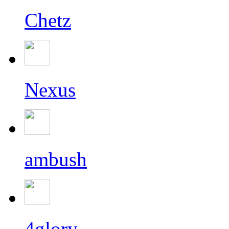
Chetz
Nexus
ambush
4glory