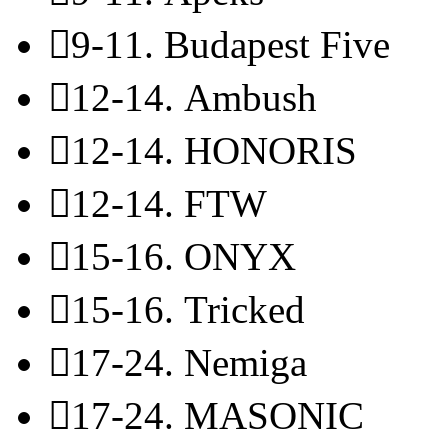

9-11.
Budapest Five

12-14.
Ambush

12-14.
HONORIS

12-14.
FTW

15-16.
ONYX

15-16.
Tricked

17-24.
Nemiga

17-24.
MASONIC