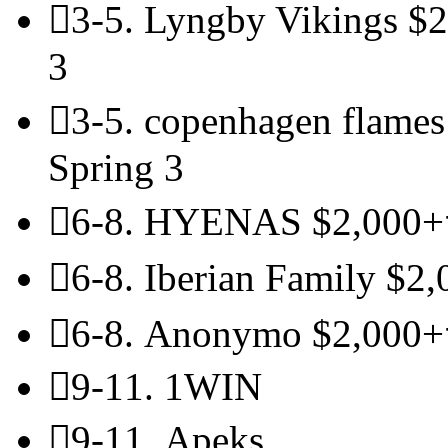

3-5.
Lyngby Vikings
$2
3

3-5.
copenhagen flame
Spring 3

6-8.
HYENAS
$2,000+

6-8.
Iberian Family
$2,

6-8.
Anonymo
$2,000+

9-11.
1WIN

9-11.
Apeks