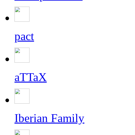
pact
aTTaX
Iberian Family