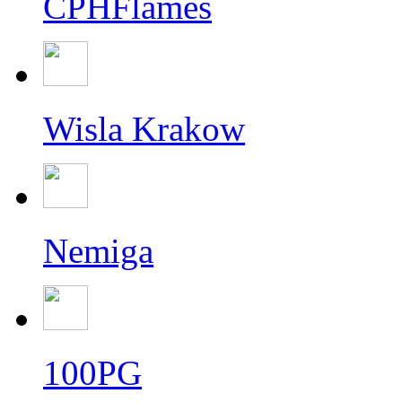
CPHFlames
Wisla Krakow
Nemiga
100PG