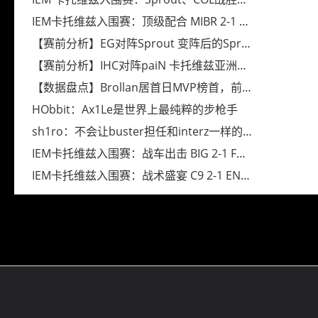
IEM卡托维兹入围赛：顶级配合 MIBR 2-1 GH
【赛前分析】EG对阵Sprout 变阵后的Sprout能否赢下摆烂EG
【赛前分析】IHC对阵paiN 卡托维兹亚洲CS的最后希望
【数据盘点】Brollan居首日MVP榜首，前十选手都有哪些？
HObbit：Ax1Le是世界上最纯粹的步枪手
sh1ro：不会让buster担任和interz一样的角色
IEM卡托维兹入围赛：战车出击 BIG 2-1 FURIA
IEM卡托维兹入围赛：战术盛宴 C9 2-1 ENCE
网站导航