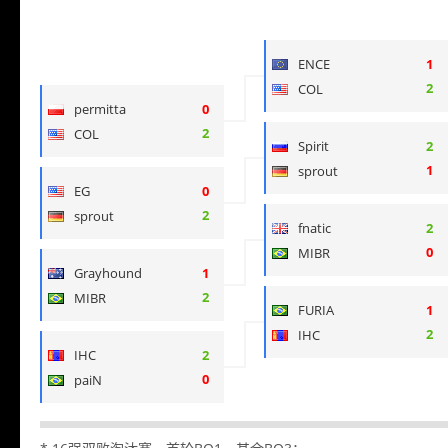
ENCE
1
2
COL
permitta
0
2
COL
Spirit
2
1
sprout
EG
0
2
sprout
fnatic
2
0
MIBR
Grayhound
1
2
MIBR
FURIA
1
2
IHC
IHC
2
0
paiN