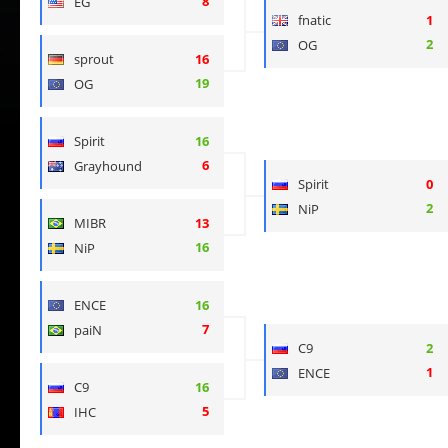
8
EG
fnatic
1
2
OG
sprout
16
19
OG
Spirit
16
6
Grayhound
Spirit
0
2
NiP
MIBR
13
16
NiP
ENCE
16
7
paiN
C9
2
1
ENCE
C9
16
5
IHC