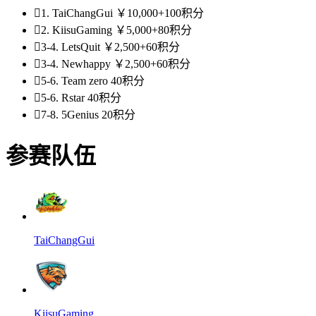

1.
TaiChangGui
￥10,000+100积分

2.
KiisuGaming
￥5,000+80积分

3-4.
LetsQuit
￥2,500+60积分

3-4.
Newhappy
￥2,500+60积分

5-6.
Team zero
40积分

5-6.
Rstar
40积分

7-8.
5Genius
20积分
参赛队伍
TaiChangGui
KiisuGaming