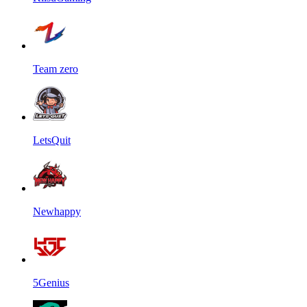
Team zero
LetsQuit
Newhappy
5Genius