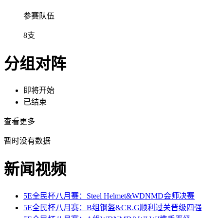
参赛队伍
8支
分组对阵
即将开始
已结束
查看更多
暂时没有数据
新闻视频
5E全民杯八月赛：Steel Helmet&WDNMD会师决赛
5E全民杯八月赛：B组钢盔&CR.G顺利过关晋级四强