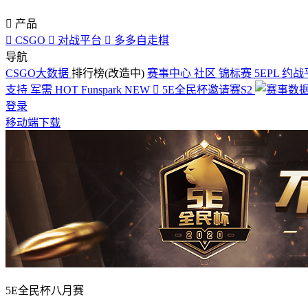

产品

CSGO

对战平台

多多自走棋
导航
CSGO大数据
排行榜(改造中)
赛事中心
社区
锦标赛
5EPL
约战
支持
军需
HOT
Funspark
NEW

5E全民杯邀请赛S2
登录
移动端下载
5E全民杯八月赛