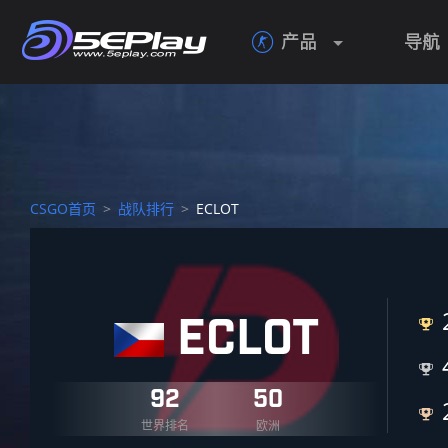
产品
导航

CSGO首页
>
战队排行
>
ECLOT
ECLOT


92
50

世界排名
欧洲