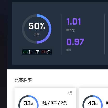
1.01
50%
Rating
胜率
0.97
K/D
207
胜
1
平
211
负
比赛胜率
3月
33
43
1胜 / 0平 / 2负
1
%
%