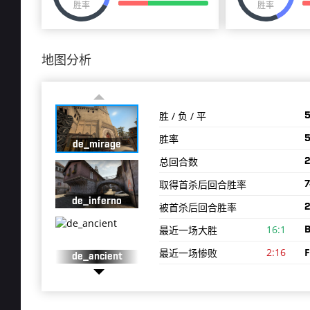
胜率
胜率
地图分析
胜 / 负 / 平
5
胜率
de_mirage
总回合数
取得首杀后回合胜率
7
de_inferno
被首杀后回合胜率
2
16:1
最近一场大胜
B
2:16
F
最近一场惨败
de_ancient