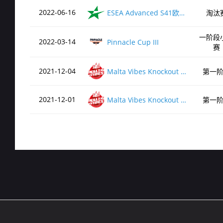
2022-06-16
ESEA Advanced S41欧洲区
淘汰
一阶段
2022-03-14
Pinnacle Cup III
赛
2021-12-04
Malta Vibes Knockout S4
第一
2021-12-01
Malta Vibes Knockout S4
第一