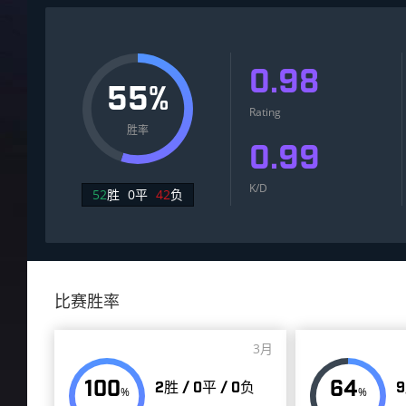
0.98
55%
Rating
胜率
0.99
K/D
52
胜
0
平
42
负
比赛胜率
3月
100
64
2胜 / 0平 / 0负
9
%
%