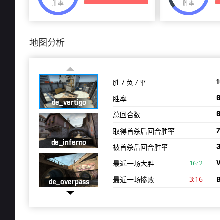
胜率
胜率
地图分析
胜 / 负 / 平
1
胜率
de_vertigo
总回合数
取得首杀后回合胜率
7
de_inferno
被首杀后回合胜率
3
16:2
最近一场大胜
V
3:16
最近一场惨败
de_overpass