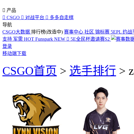

产品

CSGO

对战平台

多多自走棋
导航
CSGO大数据
排行榜(改造中)
赛事中心
社区
锦标赛
5EPL
约战
支持
军需
HOT
Funspark
NEW

5E全民杯邀请赛S2
登录
移动端下载
CSGO首页
>
选手排行
>
z