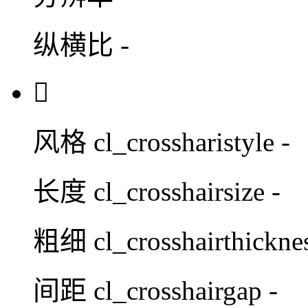
纵横比
-

风格
cl_crossharistyle -
长度
cl_crosshairsize -
粗细
cl_crosshairthicknes
间距
cl_crosshairgap -