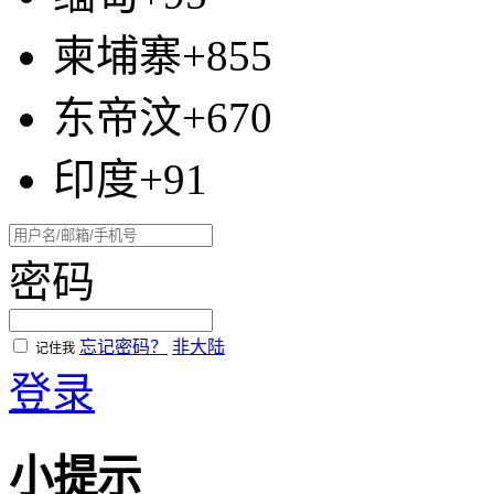
柬埔寨+855
东帝汶+670
印度+91
密码
忘记密码？
非大陆
记住我
登录
小提示