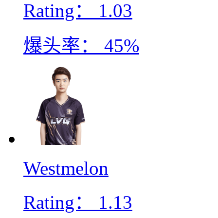
Rating：
1.03
爆头率：
45%
Westmelon
Rating：
1.13