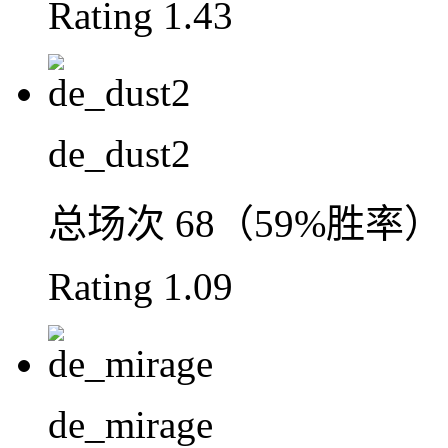
Rating
1.43
de_dust2
总场次
68（59%胜率）
Rating
1.09
de_mirage