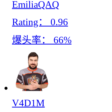
EmiliaQAQ
Rating：
0.96
爆头率：
66%
V4D1M