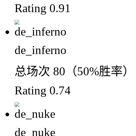
Rating
0.91
de_inferno
总场次
80（50%胜率）
Rating
0.74
de_nuke