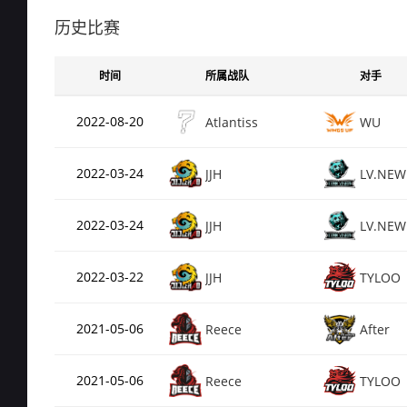
Rating
0.61
de_vertigo
历史比赛
总场次
53
Rating
0.5
时间
所属战队
对手
de_mirage
总场次
19
2022-08-20
Atlantiss
WU
Rating
0.3
de_nuke
2022-03-24
JJH
LV.NEW
总场次
18
Rating
0.3
de_overpass
2022-03-24
JJH
LV.NEW
总场次
30
2022-03-22
JJH
TYLOO
Rating
0.2
de_dust2
2021-05-06
Reece
After
总场次
5（
Rating
0.21
de_train
2021-05-06
Reece
TYLOO