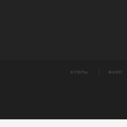
网站导航
5EPL
在线帮助
5E锦标赛
5E社区
关于5EPlay
联系我们