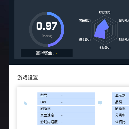
0.97
Rating
赢得奖金：
-
游戏设置
型号
-
显示器
DPI
-
品牌


刷新率
-
刷新率
桌面速度
-
分辨率
游戏内速度
-
纵横比