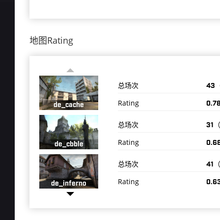
地图Rating
总场次
43
Rating
0.7
de_cache
总场次
31
Rating
0.6
de_cbble
总场次
41
Rating
0.6
de_inferno
总场次
8（