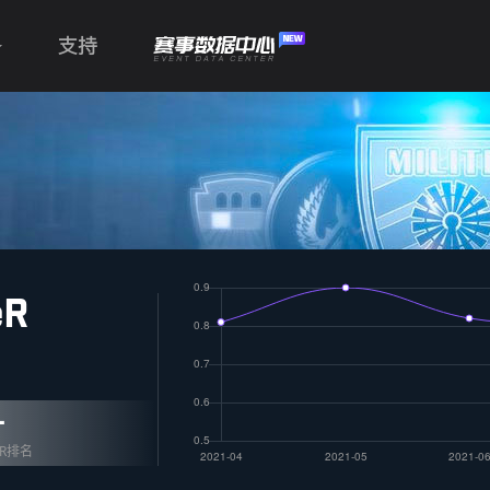
支持
eR
-
OR排名