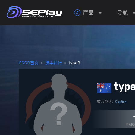
产品
导航

CSGO首页
>
选手排行
>
typeR
typ
效力战队：
Skyfire
MAJ