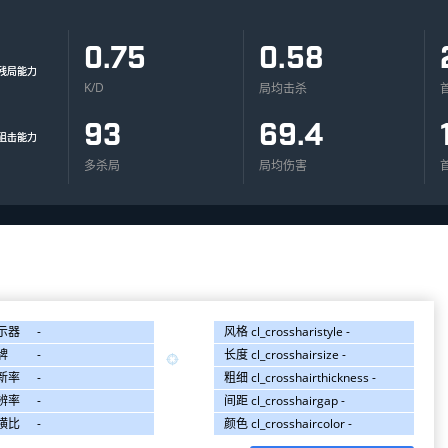
0.75
0.58
K/D
局均击杀
93
69.4
多杀局
局均伤害
首
示器
-
风格
cl_crossharistyle -
牌
-
长度
cl_crosshairsize -

新率
-
粗细
cl_crosshairthickness -
辨率
-
间距
cl_crosshairgap -
横比
-
颜色
cl_crosshaircolor -