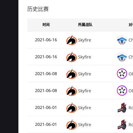
Rating
de_inferno
历史比赛
总场次
Rating
时间
所属战队
对
de_dust2
总场次
2021-06-16
Skyfire
Ch
Rating
de_mirage
2021-06-16
Skyfire
Ch
总场次
Rating
de_overpass
2021-06-08
Skyfire
O
2021-06-08
Skyfire
O
2021-06-01
Skyfire
Ro
2021-06-01
Skyfire
Ro