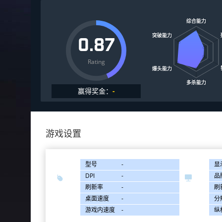
0.87
Rating
赢得奖金：
-
游戏设置
型号
-
显
DPI
-
品


刷新率
-
刷
桌面速度
-
分
游戏内速度
-
纵