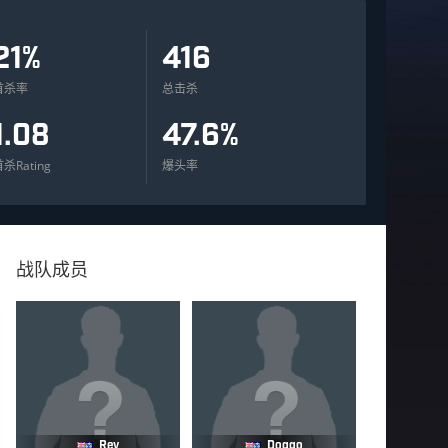
21%
416
首杀率
总击杀
1.08
47.6%
杀Rating
爆头率
战队成员
Rev
Doggo