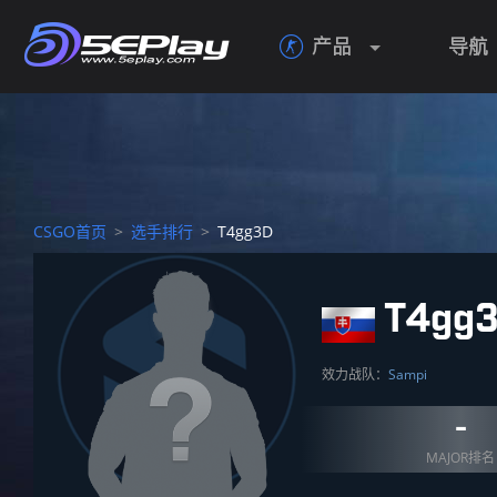
产品
导航

CSGO首页
>
选手排行
>
T4gg3D
T4gg
效力战队：
Sampi
-
MAJOR排名