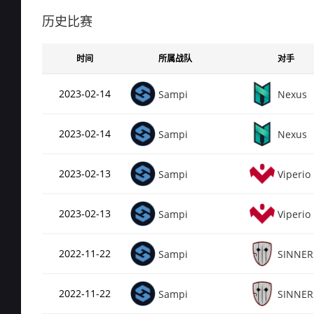
Rating
0.4
de_inferno
历史比赛
总场次
7（
Rating
0.3
时间
所属战队
对手
de_overpass
总场次
3（
2023-02-14
Sampi
Nexus
Rating
0
de_mirage
2023-02-14
Sampi
Nexus
2023-02-13
Sampi
Viperio
2023-02-13
Sampi
Viperio
2022-11-22
Sampi
SINNER
2022-11-22
Sampi
SINNER