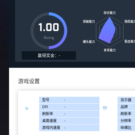
1.00
Rating
赢得奖金：
-
游戏设置
型号
-
显示器
DPI
-
品牌


刷新率
-
刷新率
桌面速度
-
分辨率
游戏内速度
-
纵横比