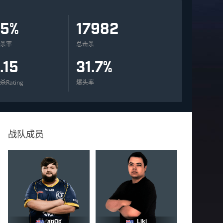
15%
17982
杀率
总击杀
1.15
31.7%
杀Rating
爆头率
战队成员
ap0c
Liki