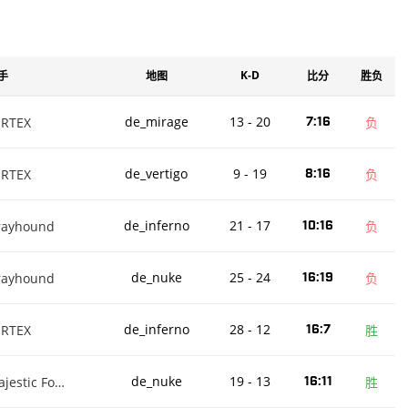
1.01
144（57%胜率）
0.98
K-D
手
地图
比分
胜负
23（52%胜率）
de_mirage
13 - 20
ERTEX
7:16
负
0.97
de_vertigo
9 - 19
ERTEX
8:16
负
145（57%胜率）
0.95
de_inferno
21 - 17
rayhound
10:16
负
161（55%胜率）
de_nuke
25 - 24
rayhound
16:19
负
0.94
de_inferno
28 - 12
ERTEX
16:7
胜
47（62%胜率）
0.74
de_nuke
19 - 13
Majestic Foghorns
16:11
胜