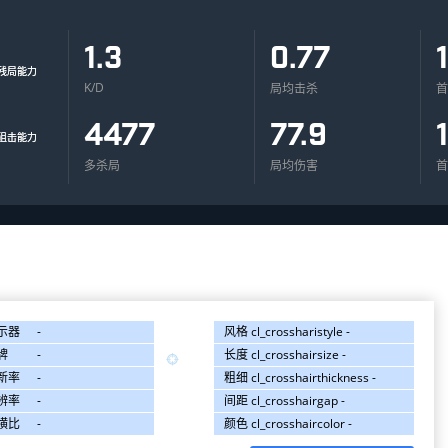
1.3
0.77
K/D
局均击杀
首
4477
77.9
多杀局
局均伤害
首
示器
-
风格
cl_crossharistyle -
牌
-
长度
cl_crosshairsize -

新率
-
粗细
cl_crosshairthickness -
辨率
-
间距
cl_crosshairgap -
横比
-
颜色
cl_crosshaircolor -