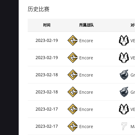
Rating
de_dust2
历史比赛
总场次
Rating
时间
所属战队
对
de_inferno
总场次
2023-02-19
Encore
V
Rating
de_cbble
2023-02-19
Encore
V
总场次
Rating
de_nuke
2023-02-18
Encore
G
总场次
2023-02-18
Encore
G
Rating
de_mirage
2023-02-17
Encore
V
总场次
Rating
de_vertigo
2023-02-17
Encore