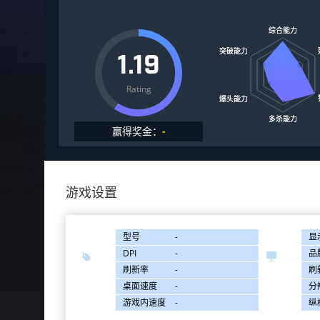
1.19
Rating
赢得奖金：
-
游戏设置
型号
-
显
DPI
-
品


刷新率
-
刷
桌面速度
-
分
游戏内速度
-
纵