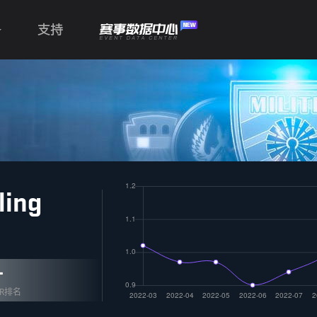
支持
ling
-
OR排名