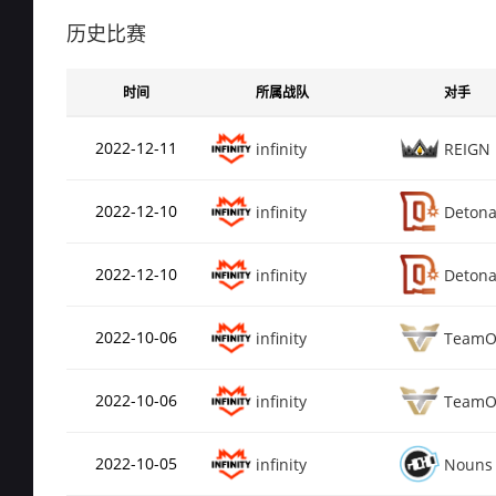
Rating
0.7
de_mirage
历史比赛
总场次
61
Rating
0.7
时间
所属战队
对手
de_train
总场次
79
2022-12-11
infinity
REIGN
Rating
0.6
de_inferno
2022-12-10
infinity
Detona
总场次
44
Rating
0.6
de_dust2
2022-12-10
infinity
Detona
总场次
50
2022-10-06
infinity
TeamO
Rating
0.4
de_overpass
2022-10-06
infinity
TeamO
总场次
31
Rating
0.4
de_nuke
2022-10-05
infinity
Nouns