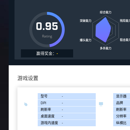
0.95
Rating
赢得奖金：
-
游戏设置
型号
-
显示器
DPI
-
品牌


刷新率
-
刷新率
桌面速度
-
分辨率
游戏内速度
-
纵横比