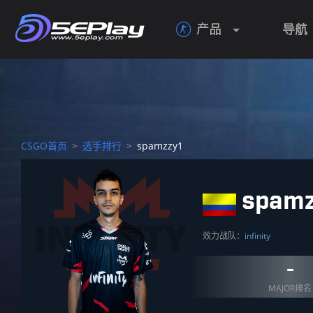
产品
导航

CSGO首页
>
选手排行
>
spamzzy1
spamz
效力战队：
infinity
-
MAJOR排名