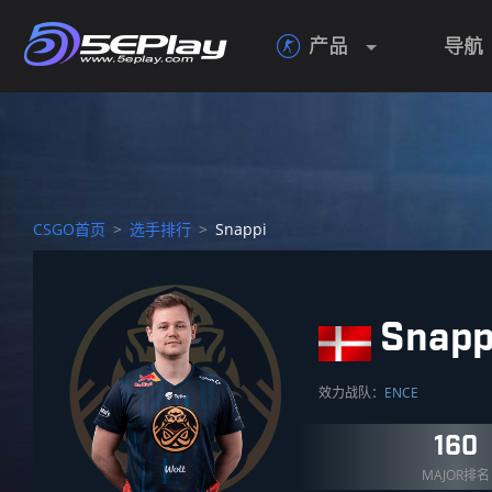
产品
导航

CSGO首页
>
选手排行
>
Snappi
Snapp
效力战队：
ENCE
160
MAJOR排名