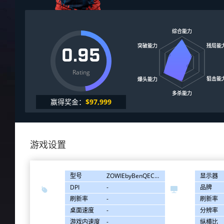
0.95
Rating
赢得奖金：
$97,999
游戏设置
型号
ZOWIEbyBenQEC2-A
显示器
DPI
-
品牌


刷新率
-
刷新率
桌面速度
-
分辨率
游戏内速度
-
纵横比