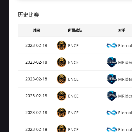
Rating
0.5
de_train
历史比赛
总场次
24
Rating
0.5
时间
所属战队
对手
de_overpass
总场次
22
2023-02-19
ENCE
Eternal
Rating
0.51
de_inferno
2023-02-18
ENCE
MRide
总场次
30
Rating
0.4
de_mirage
2023-02-18
ENCE
MRide
总场次
14
2023-02-18
ENCE
MRide
Rating
0.41
de_dust2
2023-02-18
ENCE
Eternal
总场次
30
Rating
0.18
de_cache
2023-02-18
ENCE
Eternal