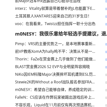
前Major冠军fnx透露自己心脏存在血栓

0
interz：Vitality就算是带着替补的jL也能赢下EWC 2026

0
土耳其狠人XANTARES迎来自己的31岁生日！

0
PLUS限时折扣 | 订阅最高得蝴蝶刀自动化
voo：在我看来，Twistzz担任指挥一职十分出色

0
m0NESY
Pimp：VRS的主要优势之一，是本地赛事重新活跃起来了

0
前VP教练XomA为hally鸣不平：决策从不是一个人说了算

0
Thorin：FaZe在赏金赛上几乎做到了他们能做到的一切

0
BLAST赏金赛2026 S2 EVP与全明星阵容揭晓

0
NiKo因IEM科隆Major决赛摔坏耳机遭到ESL罚款一千美元

0
Stewie2K的Without a Roof战队报名参加FRAG圣路易斯站赛事

0
m0NESY：希望自己能够自律，养成稳定的训练习惯

0
FalleN：CS应该在作弊玩家被踢出游戏后补上一个单排玩家

0
不容乐观，Liquid在11月前仅有两次预选赛机会闯入大赛

0