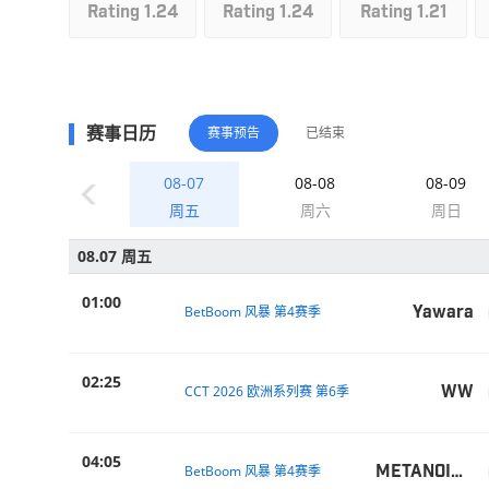
Rating 1.24
Rating 1.24
Rating 1.21
赛事预告
已结束
赛事日历
08-07
08-08
08-09
周五
周六
周日
08.07 周五
01:00
Yawara
BetBoom 风暴 第4赛季
02:25
WW
CCT 2026 欧洲系列赛 第6季
04:05
METANOIA Wolves
BetBoom 风暴 第4赛季