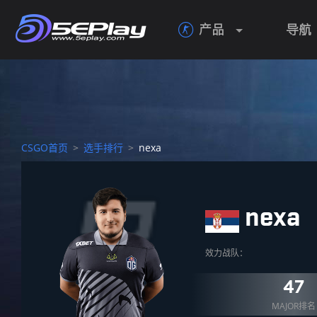
产品
导航

CSGO首页
>
选手排行
>
nexa
nexa
效力战队：
47
MAJOR排名