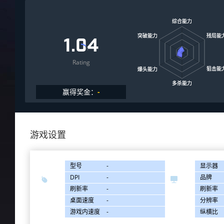
1.04
Rating
赢得奖金：
-
游戏设置
型号
-
显示器
DPI
-
品牌


刷新率
-
刷新率
桌面速度
-
分辨率
游戏内速度
-
纵横比