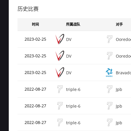
Rating
0.6
de_cbble
历史比赛
总场次
35
Rating
0.5
时间
所属战队
对手
de_mirage
总场次
19
2023-02-25
DV
Rating
0.5
de_train
2023-02-25
DV
总场次
38
Rating
0.51
de_inferno
2023-02-25
DV
Bravad
总场次
24
2022-08-27
triple-6
Jpb
Rating
0.51
de_nuke
2022-08-27
triple-6
Jpb
总场次
1（
Rating
0
de_dust2
2022-08-27
triple-6
Jpb