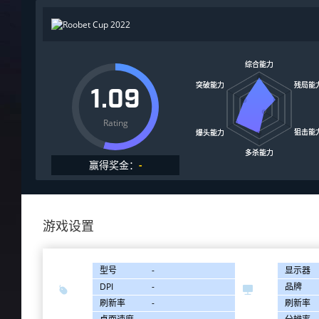
1.09
Rating
赢得奖金：
-
游戏设置
型号
-
显示器
DPI
-
品牌


刷新率
-
刷新率