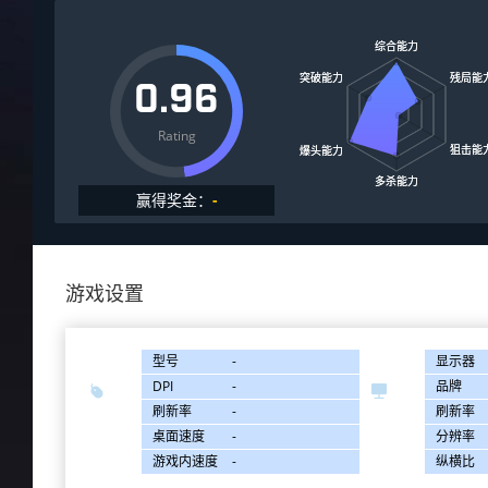
0.96
Rating
赢得奖金：
-
游戏设置
型号
-
显示器
DPI
-
品牌


刷新率
-
刷新率
桌面速度
-
分辨率
游戏内速度
-
纵横比