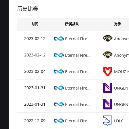
Rating
0.2
de_vertigo
历史比赛
总场次
5（
Rating
0.2
时间
所属战队
对手
de_overpass
总场次
4（
2023-02-12
Eternal Fire Academy
Anony
Rating
0
de_nuke
2023-02-12
Eternal Fire Academy
Anony
2023-02-04
Eternal Fire Academy
MOUZ 
2023-01-31
Eternal Fire Academy
UNGEN
2023-01-31
Eternal Fire Academy
UNGEN
2022-12-09
Eternal Fire Academy
LDLC