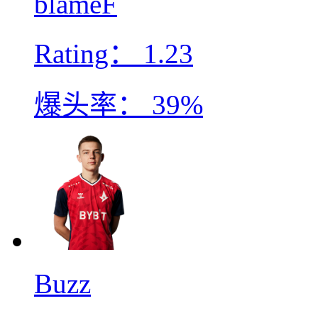
blameF
Rating：
1.23
爆头率：
39%
Buzz