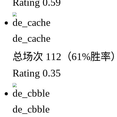
Rating
0.59
de_cache
总场次
112（61%胜率
Rating
0.35
de_cbble