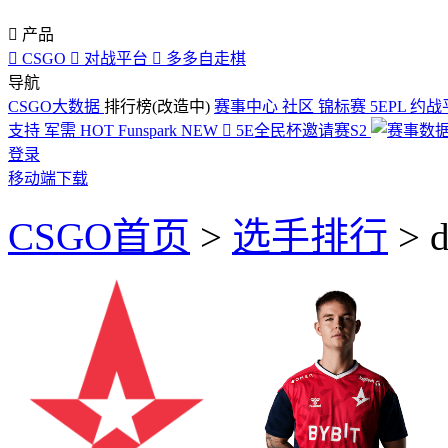

产品

CSGO

对战平台

多多自走棋
导航
CSGO大数据
排行榜(改造中)
赛事中心
社区
锦标赛
5EPL
约战
支持
军需
HOT
Funspark
NEW

5E全民杯邀请赛S2
登录
移动端下载
CSGO首页
>
选手排行
>
d