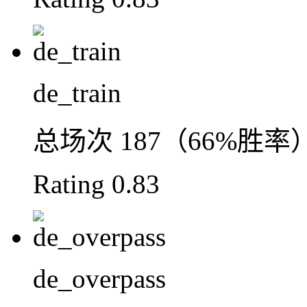
de_train
总场次
187（66%胜率
Rating
0.83
de_overpass