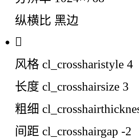
纵横比
黑边

风格
cl_crossharistyle 4
长度
cl_crosshairsize 3
粗细
cl_crosshairthickne
间距
cl_crosshairgap -2