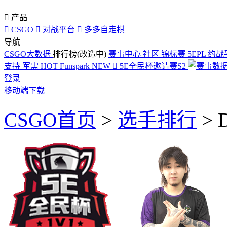

产品

CSGO

对战平台

多多自走棋
导航
CSGO大数据
排行榜(改造中)
赛事中心
社区
锦标赛
5EPL
约战
支持
军需
HOT
Funspark
NEW

5E全民杯邀请赛S2
登录
移动端下载
CSGO首页
>
选手排行
>