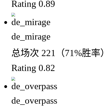
Rating
0.89
de_mirage
总场次
221（71%胜率
Rating
0.82
de_overpass