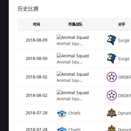
Rating
0.6
de_mirage
历史比赛
总场次
42
Rating
0.5
时间
所属战队
对手
de_cache
总场次
20
2018-08-09
Surge
Animal Squad
Rating
0.5
de_nuke
2018-08-09
Surge
总场次
14
Animal Squad
Rating
0.4
de_dust2
2018-08-02
ORDE
Animal Squad
总场次
21
Rating
0.4
2018-08-02
ORDE
de_overpass
Animal Squad
2018-07-28
Chiefs
Dynas
2018-07-28
Chiefs
Dynas