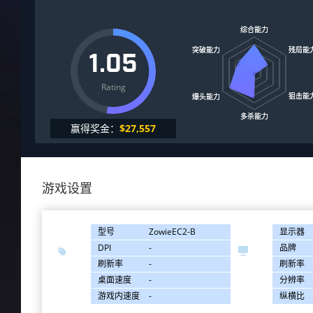
1.05
Rating
赢得奖金：
$27,557
游戏设置
型号
ZowieEC2-B
显示器
DPI
-
品牌


刷新率
-
刷新率
桌面速度
-
分辨率
游戏内速度
-
纵横比