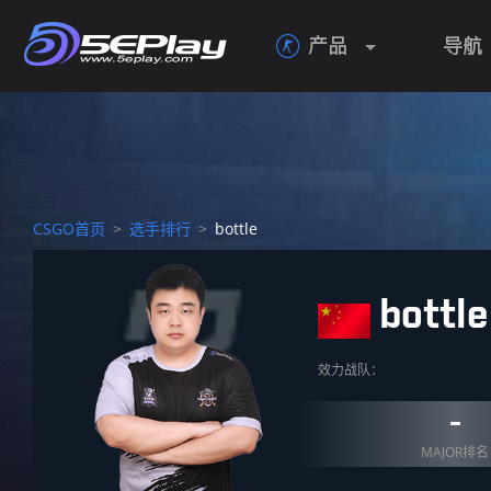
产品
导航

CSGO首页
>
选手排行
>
bottle
bottle
效力战队：
-
MAJOR排名