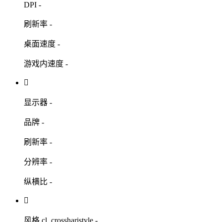
DPI
-
刷新率
-
桌面速度
-
游戏内速度
-

显示器
-
品牌
-
刷新率
-
分辨率
-
纵横比
-

风格
cl_crossharistyle -