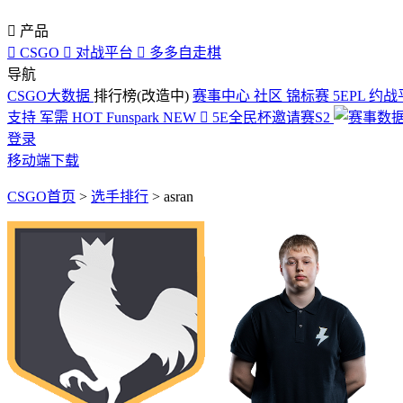

产品

CSGO

对战平台

多多自走棋
导航
CSGO大数据
排行榜(改造中)
赛事中心
社区
锦标赛
5EPL
约战
支持
军需
HOT
Funspark
NEW

5E全民杯邀请赛S2
登录
移动端下载
CSGO首页
>
选手排行
>
asran