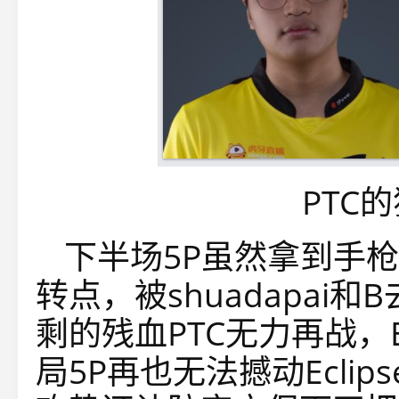
PTC
下半场5P虽然拿到手
转点，被shuadapai和
剩的残血PTC无力再战，E
局5P再也无法撼动Ecli