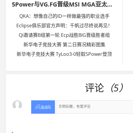
5Power与VG.FG晋级MSI MGA亚太区预选赛
QKA：想像自己的ID一样做最强的职业选手
Eclipse俱乐部官方声明：千帆过尽终说再见！
Qi邀请赛B组第一轮 Ecp战胜BIG晋级胜者组
新华电子竞技大赛 第二日赛况精彩图集
新华电子竞技大赛 TyLoo3-0轻取5Power登顶
评论
（5）

选战队