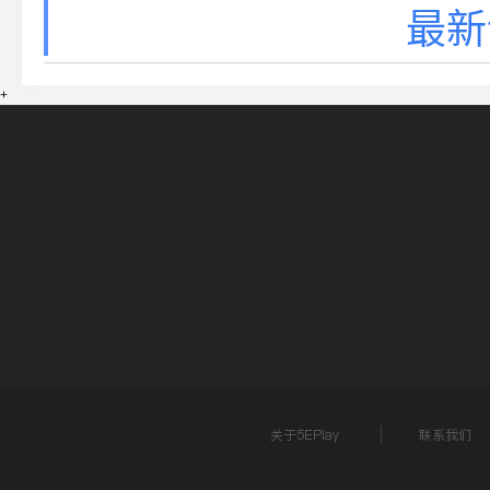
最新
+
网站导航
5EPL
在线帮助
5E锦标赛
5E社区
关于5EPlay
联系我们