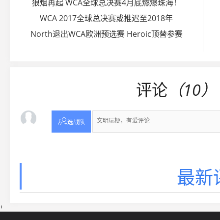
狼烟再起 WCA全球总决赛4月底燃爆珠海！
WCA 2017全球总决赛或推迟至2018年
North退出WCA欧洲预选赛 Heroic顶替参赛
评论
（10）

选战队
最新
+