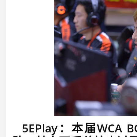
5EPlay：本届WC