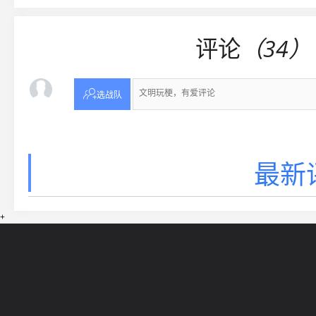
评论
（34）

选战队
最新
+
网站导航
5EPL
在线帮助
5E锦标赛
5E社区