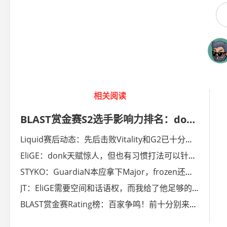
相关阅读
BLAST赏金赛S2选手影响力排名：donk领衔，EliGE第二
Liquid赛后动态：先后击败Vitality和G2已十分亮眼
EliGE：donk天赋惊人，但也有习惯打法可以针对破解
STYKO：GuardiaN本应拿下Major，frozen还年轻有机会
JT：EliGE需要空间和话语权，而我给了他足够的空间
BLAST赏金赛Rating榜：百家争鸣！前十分别来自不同队伍