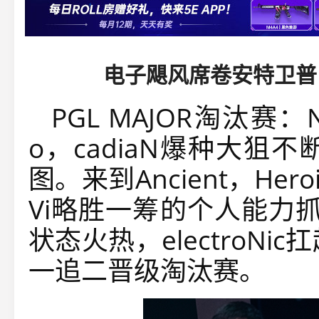
电子飓风席卷安特卫普！
PGL MAJOR淘汰赛：N
o，cadiaN爆种大狙
图。来到Ancient，He
Vi略胜一筹的个人能力抓
状态火热，electroNi
一追二晋级淘汰赛。