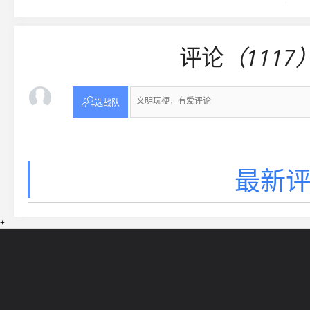
评论
（1117

选战队
最新评
+
网站导航
5EPL
在线帮助
5E锦标赛
5E社区