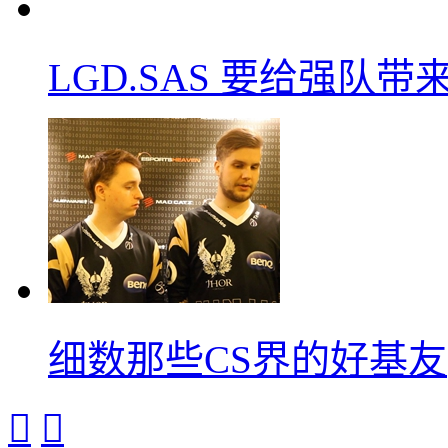
LGD.SAS 要给强队带
细数那些CS界的好基友

