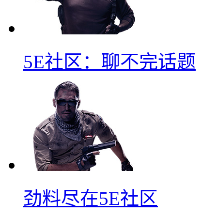
5E社区：聊不完话题
劲料尽在5E社区