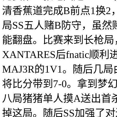
清香蕉道完成B前点1换2
局SS五人赌B防守，虽
能翻盘。比赛来到长枪局，f
XANTARES后fnatic
MAJ3R的1V1。随后几局
将比分带到7-0。拿到梦幻
八局猪猪单人摸A送出首杀，
掉这局。随后SS加强了对连