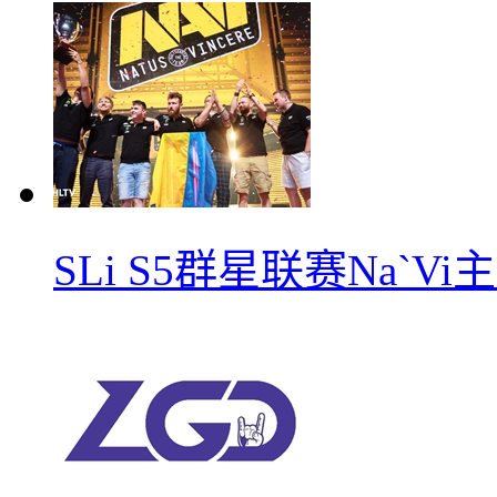
SLi S5群星联赛Na`V