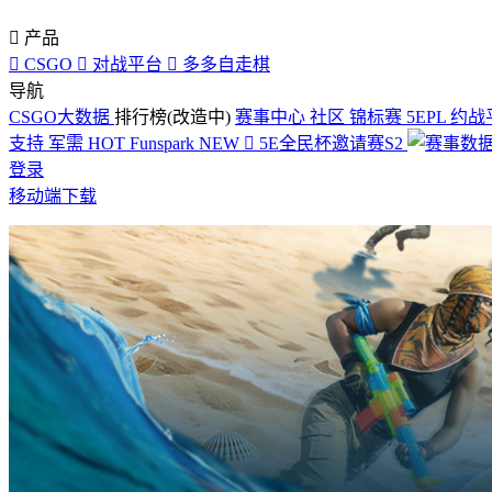

产品

CSGO

对战平台

多多自走棋
导航
CSGO大数据
排行榜(改造中)
赛事中心
社区
锦标赛
5EPL
约战
支持
军需
HOT
Funspark
NEW

5E全民杯邀请赛S2
登录
移动端下载