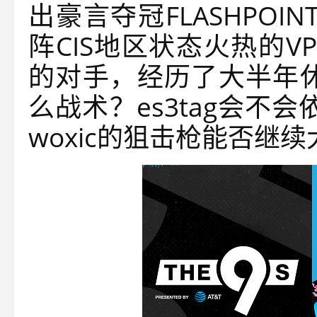
出豪言夺冠FLASHPOI
阵CIS地区状态火热的
的对手，经历了大半年休
么战术？es3tag会不会依
woxic的狙击枪能否继