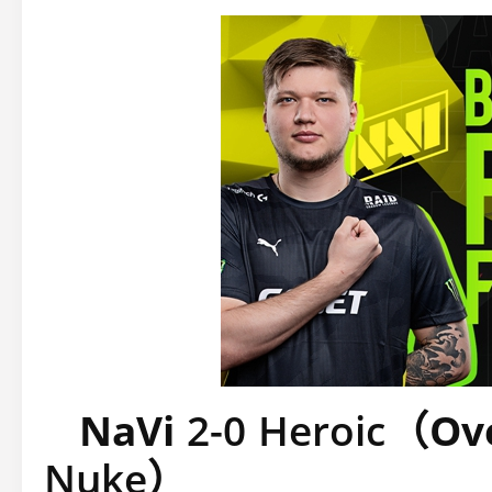
NaVi
2-0
Heroic
（
Ov
Nuke）