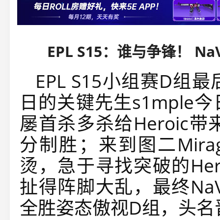
EPL S15：谁与争锋！ Na
EPL S15小组赛D组最
日的关键先生s1mpl
屡首杀多杀给Heroic
分制胜；来到图二Mira
烫，急于寻找突破的Her
扯得阵脚大乱，最终NaV
全胜姿态傲视D组，头名