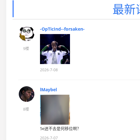
最新
-OpTicInd--forsaken-
9楼
2026-7-08
lMaybel
8楼
5e进不去是何移位啊？
2026-7-07