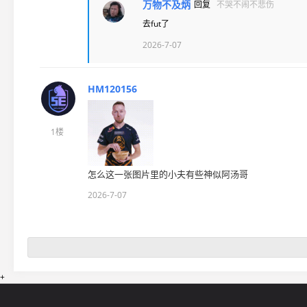
万物不及炳
回复
不哭不闹不悲伤
去fut了
2026-7-07
HM120156
1楼
怎么这一张图片里的小夫有些神似阿汤哥
2026-7-07
+