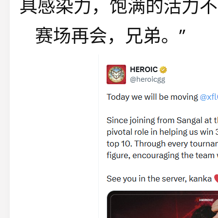
具感染力，饱满的活力不
赛场再会，兄弟。”