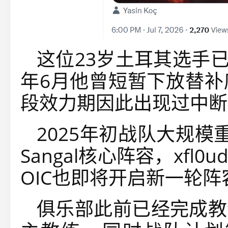
这位23岁土耳其选手已在
年6月他曾短暂下放替补
段效力期因此出现过中断
2025年初战队大规模
Sangal核心阵容，xfl
OIC也即将开启新一轮
俱乐部此前已经完成教练