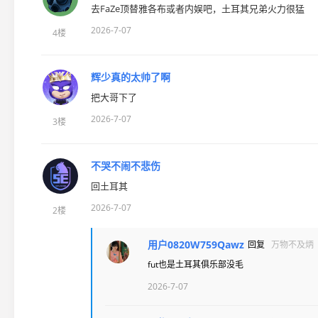
去FaZe顶替雅各布或者内娱吧，土耳其兄弟火力很猛
2026-7-07
4楼
辉少真的太帅了啊
把大哥下了
2026-7-07
3楼
不哭不闹不悲伤
回土耳其
2026-7-07
2楼
用户0820W759Qawz
回复
万物不及炳
fut也是土耳其俱乐部没毛
2026-7-07