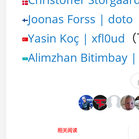
Joonas Forss | doto
Yasin Koç | xfl0ud
（
Alimzhan Bitimbay |
相关阅读