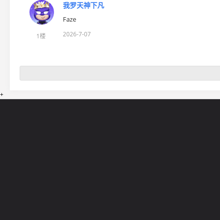
我罗天神下凡
Faze
2026-7-07
1楼
+
网站导航
5EPL
在线帮助
5E锦标赛
5E社区