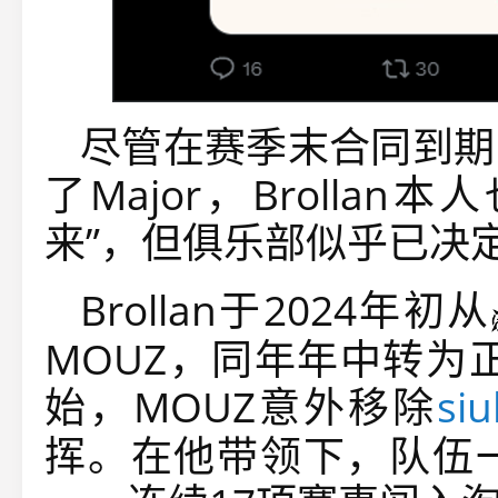
尽管在赛季末合同到期
了Major，Brolla
来”，但俱乐部似乎已决
Brollan于2024年初从
MOUZ，同年年中转为
始，MOUZ意外移除
siu
挥。在他带领下，队伍