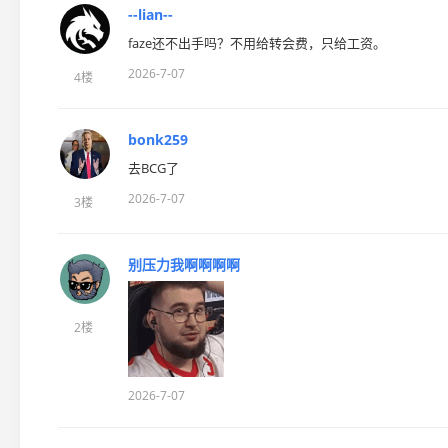
--lian--
faze还不出手吗？不用给转会费，只给工资。
2026-7-07
4楼
bonk259
去BCG了
2026-7-07
3楼
别压力我啊啊啊啊
2楼
2026-7-07