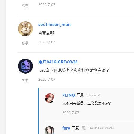
2026-7-07
9楼
soul-losen_man
宝蓝去哪
2026-7-07
8楼
用户0416IGREvXVM
faze拿下啊 总监老老实实打枪 雅各布踢了
2026-7-07
7楼
7LINQ
回复
fdkskdjA_
又不用买断费，工资都发不起？
2026-7-07
fxry
回复
用户0416IGREvXVM