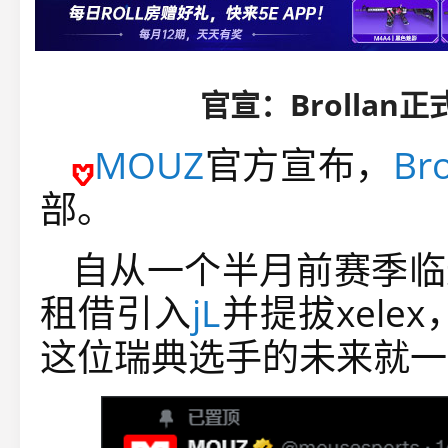
官宣：Brollan
MOUZ
官方宣布，
Bro
部。
自从一个半月前赛季临
租借引入
jL
并提拔xelex
这位瑞典选手的未来就一