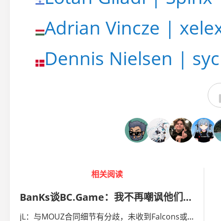
Adrian Vincze | xele
Dennis Nielsen | sy
相关阅读
BanKs谈BC.Game：我不再嘲讽他们了，他们值得被认真关注
jL：与MOUZ合同细节有分歧，未收到Falcons或Vitality报价