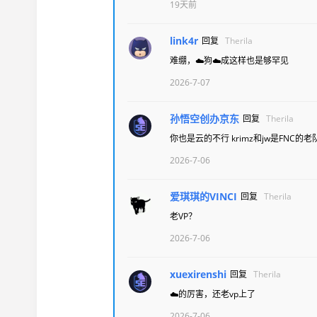
19天前
link4r
回复
Therila
难绷，☁️狗☁️成这样也是够罕见
2026-7-07
孙悟空创办京东
回复
Therila
你也是云的不行 krimz和jw是FNC的
2026-7-06
爱琪琪的VINCI
回复
Therila
老VP？
2026-7-06
xuexirenshi
回复
Therila
☁️的厉害，还老vp上了
2026-7-06