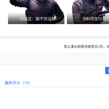
5E社区：聊不完话题
劲料尽在5E社
禁止灌水刷屏违者禁言3天，详
最新评论（10）