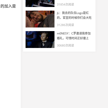
31854次阅读
Z的加入是
jL：我去的队伍Logo是红
的，官宣的时候你们会大吃
一惊
31286次阅读
m0NESY：C罗邀请我参加
婚礼，可惜时间正好撞上
EWC
30680次阅读