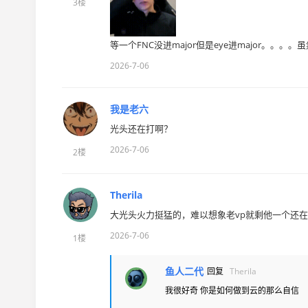
3楼
等一个FNC没进major但是eye进major。。。
2026-7-06
我是老六
光头还在打啊？
2026-7-06
2楼
Therila
大光头火力挺猛的，难以想象老vp就剩他一个还
2026-7-06
1楼
鱼人二代
回复
Therila
我很好奇 你是如何做到云的那么自信