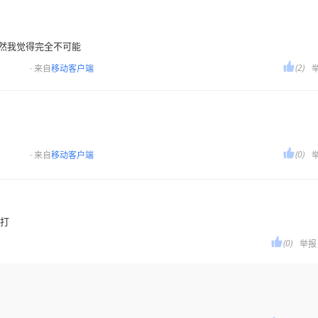
。虽然我觉得完全不可能

(2)
· 来自
移动客户端

(0)
· 来自
移动客户端
在打

(0)
举报