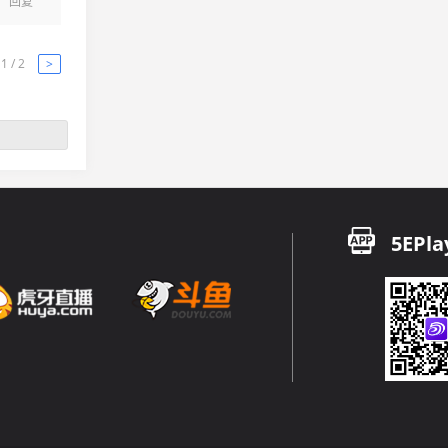
回复
1 / 2
>
5EPla