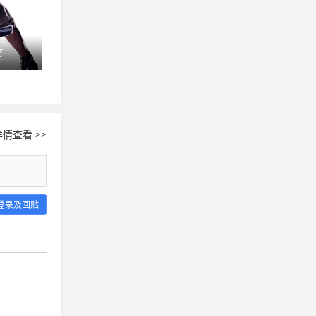
区
SLi S5群星联赛Na`Vi主场夺冠
LGD.SAS 要
情查看 >>
登录及回贴