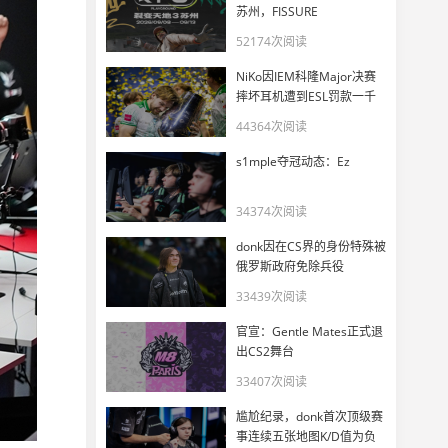
苏州，FISSURE
PLAYGROUND 3正式官宣
52174次阅读
NiKo因IEM科隆Major决赛
摔坏耳机遭到ESL罚款一千
美元
44364次阅读
s1mple夺冠动态：Ez
34374次阅读
donk因在CS界的身份特殊被
俄罗斯政府免除兵役
33439次阅读
官宣：Gentle Mates正式退
出CS2舞台
33407次阅读
尴尬纪录，donk首次顶级赛
事连续五张地图K/D值为负