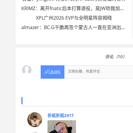
KRIMZ：离开fnatic后本打算退役，是JW劝我加入了EYE
XPL广州2026 EVP与全明星阵容揭晓
almazer：BC.G干脆再签个蒙古人一直在亚洲出贴纸得了
评论
（10）

选战队
折纸折纸2417