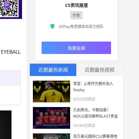
CS资讯报道
作者

5EPlay电竞媒体站官方团队
我要投搞
EBALL
近期最热新闻
近期最热视频
官宣：jL将作为替补加入
Vitality
63529次阅读
久别荣光，今朝加冕！
MOUZ成功捧杯BLAST赏金
赛S2 2026
56284次阅读
百万美元国际CS2赛事落地