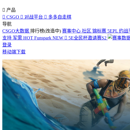

产品

CSGO

对战平台

多多自走棋
导航
CSGO大数据
排行榜(改造中)
赛事中心
社区
锦标赛
5EPL
约战
支持
军需
HOT
Funspark
NEW

5E全民杯邀请赛S2
登录
移动端下载