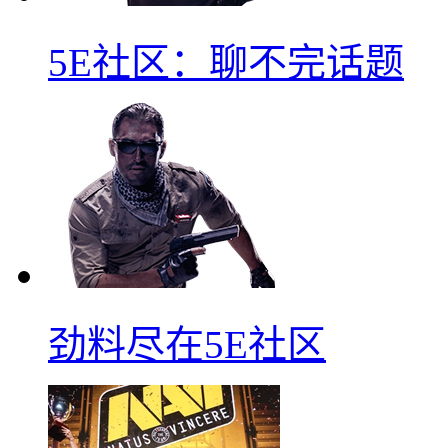
5E社区：聊不完话题
劲料尽在5E社区