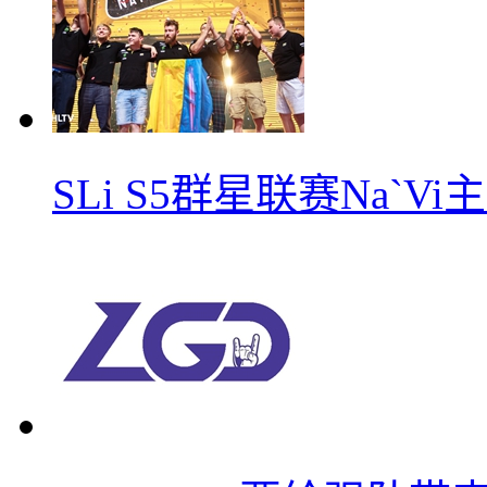
SLi S5群星联赛Na`V