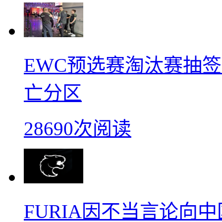
EWC预选赛淘汰赛抽签：B
亡分区
28690次阅读
FURIA因不当言论向