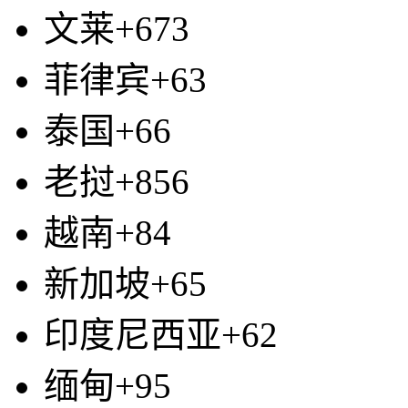
文莱+673
菲律宾+63
泰国+66
老挝+856
越南+84
新加坡+65
印度尼西亚+62
缅甸+95