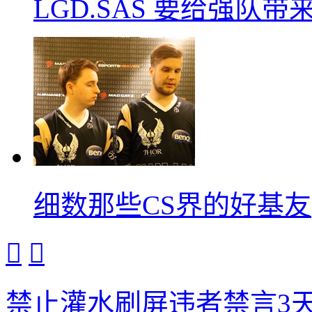
LGD.SAS 要给强队带
细数那些CS界的好基友


禁止灌水刷屏违者禁言3天