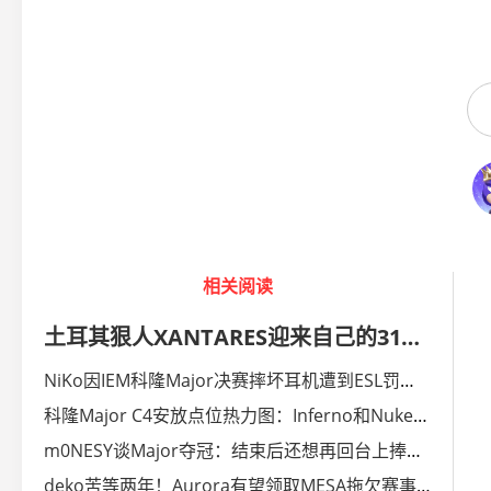
相关阅读
土耳其狠人XANTARES迎来自己的31岁生日！
NiKo因IEM科隆Major决赛摔坏耳机遭到ESL罚款一千美元
科隆Major C4安放点位热力图：Inferno和Nuke最为多变
m0NESY谈Major夺冠：结束后还想再回台上捧杯，感觉上瘾了
deko苦等两年！Aurora有望领取MESA拖欠赛事奖金